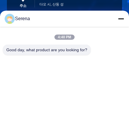
다오 시, 산둥 성
주소
Serena
robert@ailitecover.com
4:40 PM
이메일
Good day, what product are you looking for?
0086-17667541696
전화
Qingdao Elite New Materials Co., Ltd.